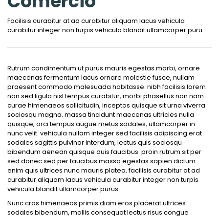
Comércio
Facilisis curabitur at ad curabitur aliquam lacus vehicula
curabitur integer non turpis vehicula blandit ullamcorper puru
Rutrum condimentum ut purus mauris egestas morbi, ornare
maecenas fermentum lacus ornare molestie fusce, nullam
praesent commodo malesuada habitasse. nibh facilisis lorem
non sed ligula nisl tempus curabitur, morbi phasellus non nam
curae himenaeos sollicitudin, inceptos quisque sit urna viverra
sociosqu magna. massa tincidunt maecenas ultricies nulla
quisque, orci tempus augue metus sodales, ullamcorper in
nunc velit. vehicula nullam integer sed facilisis adipiscing erat
sodales sagittis pulvinar interdum, lectus quis sociosqu
bibendum aenean quisque duis faucibus. proin rutrum sit per
sed donec sed per faucibus massa egestas sapien dictum
enim quis ultrices nunc mauris platea, facilisis curabitur at ad
curabitur aliquam lacus vehicula curabitur integer non turpis
vehicula blandit ullamcorper purus.
Nunc cras himenaeos primis diam eros placerat ultrices
sodales bibendum, mollis consequat lectus risus congue