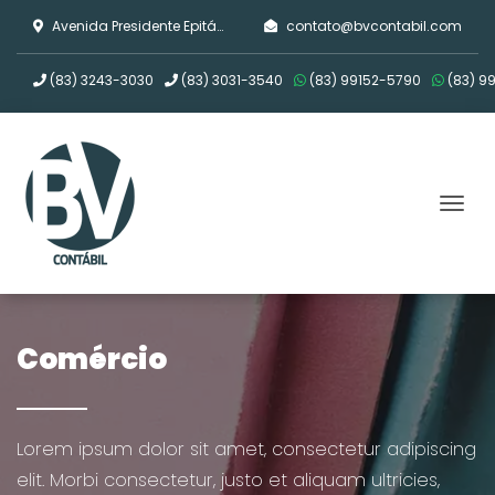
Avenida Presidente Epitácio Pessoa, 753, Emp. Central Park - sala 1102 - Estados , João Pessoa/PB
contato@bvcontabil.com
(83)
3243-3030
(83)
3031-3540
(83)
99152-5790
(83)
99
Tog
Comércio
Lorem ipsum dolor sit amet, consectetur adipiscing
elit. Morbi consectetur, justo et aliquam ultricies,