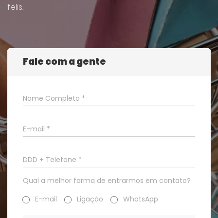
felis.
Fale com a gente
Nome Completo *
E-mail *
DDD + Telefone *
Qual a melhor forma de entrarmos em contato?
E-mail
Ligação
WhatsApp