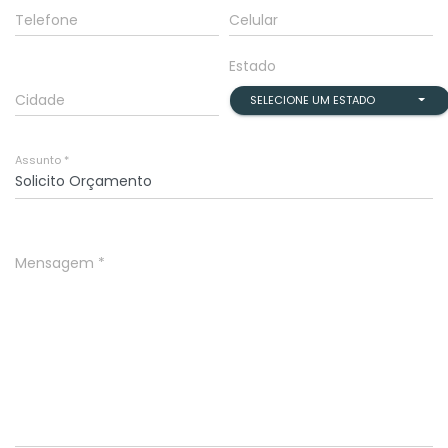
Telefone
Celular
Estado
Cidade
SELECIONE UM ESTADO
Assunto *
Mensagem *