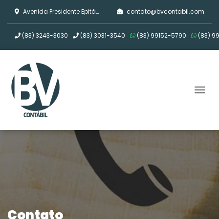
Avenida Presidente Epitácio Pessoa, 753, Emp. Central Park - sala 1102 - Estados , João Pessoa/PB
contato@bvcontabil.com
(83)
3243-3030
(83)
3031-3540
(83)
99152-5790
(83)
99
Tog
Contato