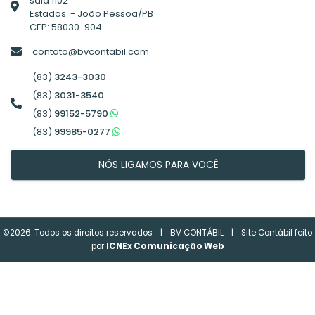
sala 1102
Estados - João Pessoa/PB
CEP: 58030-904
contato@bvcontabil.com
(83)
3243-3030
(83)
3031-3540
(83)
99152-5790
(83)
99985-0277
NÓS LIGAMOS PARA VOCÊ
©2026. Todos os direitos reservados
|
BV CONTÁBIL
|
Site Contábil feito
por
ICNEx Comunicação Web